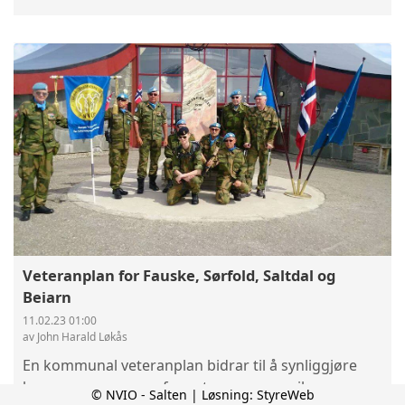
Veteranplan for Fauske, Sørfold, Saltdal og
Beiarn
11.02.23 01:00
av John Harald Løkås
En kommunal veteranplan bidrar til å synliggjøre
kommunens ansvar for veteranene og vil være en
© NVIO - Salten | Løsning:
StyreWeb